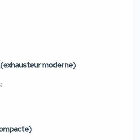
(exhausteur moderne)
s)
compacte)