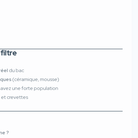
filtre
réel
du bac
iques
(céramique, mousse)
 avez une forte population
s et crevettes
ne ?