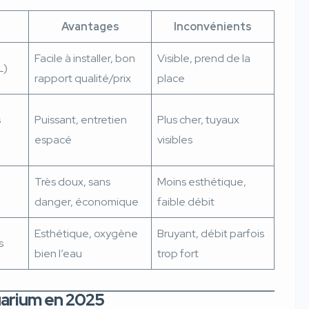
Avantages
Inconvénients
Facile à installer, bon
Visible, prend de la
L)
rapport qualité/prix
place
s
Puissant, entretien
Plus cher, tuyaux
espacé
visibles
Très doux, sans
Moins esthétique,
danger, économique
faible débit
Esthétique, oxygène
Bruyant, débit parfois
s
bien l’eau
trop fort
quarium en 2025