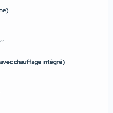
rne)
que
 avec chauffage intégré)
e