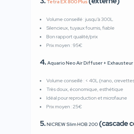
3.
(externe)
Tetra EX 800 Plus
Volume conseillé : jusqu’à 300L
Silencieux, tuyaux fournis, fiable
Bon rapport qualité/prix
Prix moyen : 95€
4.
Aquario Neo Air Diffuser + Exhausteur
Volume conseillé : < 40L (nano, crevette
Très doux, économique, esthétique
Idéal pour reproduction et microfaune
Prix moyen : 25€
5.
(cascade 
NICREW Slim HOB 200