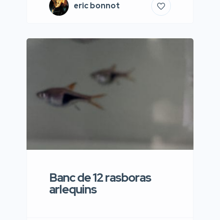
eric bonnot
Banc de 12 rasboras
arlequins